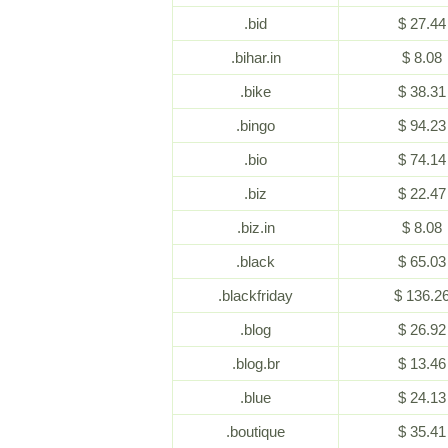
.bid
$ 27.44
.bihar.in
$ 8.08
.bike
$ 38.31
.bingo
$ 94.23
.bio
$ 74.14
.biz
$ 22.47
.biz.in
$ 8.08
.black
$ 65.03
.blackfriday
$ 136.2
.blog
$ 26.92
.blog.br
$ 13.46
.blue
$ 24.13
.boutique
$ 35.41