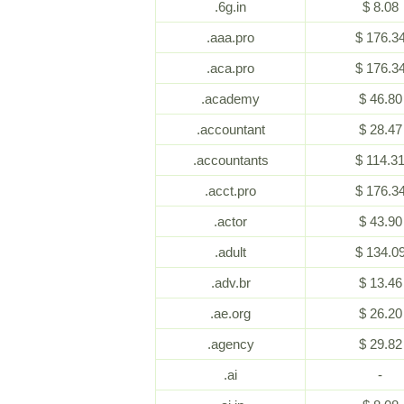
.6g.in
$ 8.08
.aaa.pro
$ 176.3
.aca.pro
$ 176.3
.academy
$ 46.80
.accountant
$ 28.47
.accountants
$ 114.3
.acct.pro
$ 176.3
.actor
$ 43.90
.adult
$ 134.0
.adv.br
$ 13.46
.ae.org
$ 26.20
.agency
$ 29.82
.ai
-