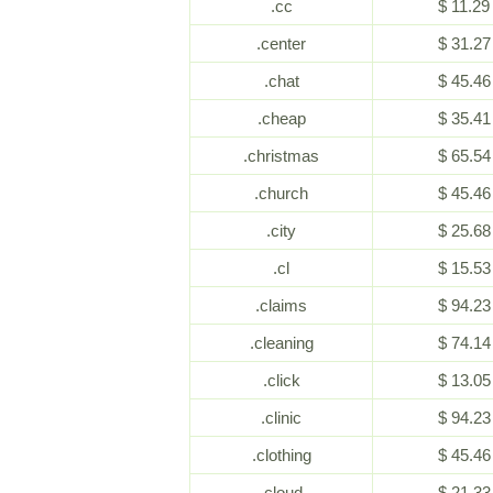
.cc
$ 11.29
.center
$ 31.27
.chat
$ 45.46
.cheap
$ 35.41
.christmas
$ 65.54
.church
$ 45.46
.city
$ 25.68
.cl
$ 15.53
.claims
$ 94.23
.cleaning
$ 74.14
.click
$ 13.05
.clinic
$ 94.23
.clothing
$ 45.46
.cloud
$ 21.33