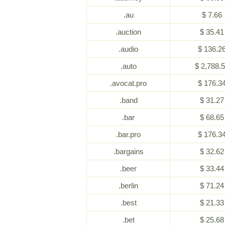
.au
$ 7.66
.auction
$ 35.41
.audio
$ 136.2
.auto
$ 2,788.
.avocat.pro
$ 176.3
.band
$ 31.27
.bar
$ 68.65
.bar.pro
$ 176.3
.bargains
$ 32.62
.beer
$ 33.44
.berlin
$ 71.24
.best
$ 21.33
.bet
$ 25.68