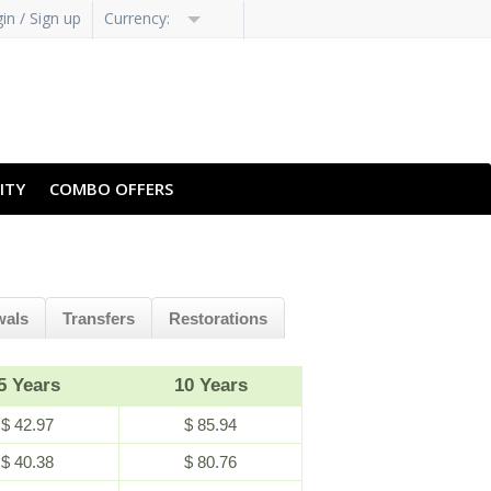
in / Sign up
Currency:
ITY
COMBO OFFERS
wals
Transfers
Restorations
5 Years
10 Years
$ 42.97
$ 85.94
$ 40.38
$ 80.76