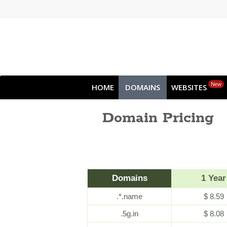
New
HOME
DOMAINS
WEBSITES
Domain Pricing
Domains
1 Year
.*.name
$ 8.59
.5g.in
$ 8.08