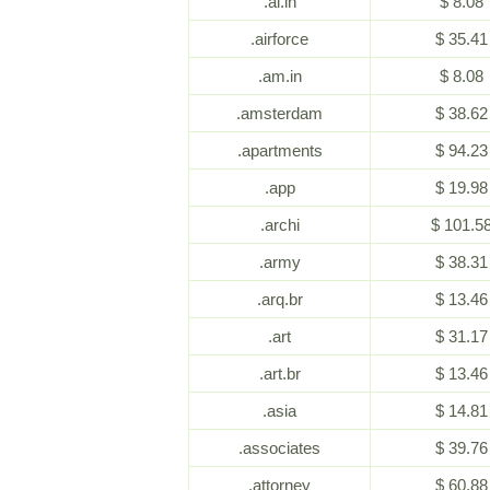
.ai.in
$ 8.08
.airforce
$ 35.41
.am.in
$ 8.08
.amsterdam
$ 38.62
.apartments
$ 94.23
.app
$ 19.98
.archi
$ 101.5
.army
$ 38.31
.arq.br
$ 13.46
.art
$ 31.17
.art.br
$ 13.46
.asia
$ 14.81
.associates
$ 39.76
.attorney
$ 60.88